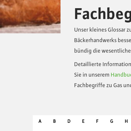
Fachbegr
Unser kleines Glossar z
Bäckerhandwerks besser
bündig die wesentliche
Detaillierte Informati
Sie in unserem
Handbuc
Fachbegriffe zu Gas un
A
B
D
E
F
G
H