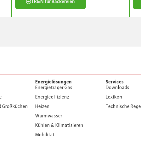
TR&N für Bäckereien
Energielösungen
Services
Energieträger Gas
Downloads
e
Energieeffizienz
Lexikon
d Großküchen
Heizen
Technische Reg
Warmwasser
Kühlen & Klimatisieren
Mobilität