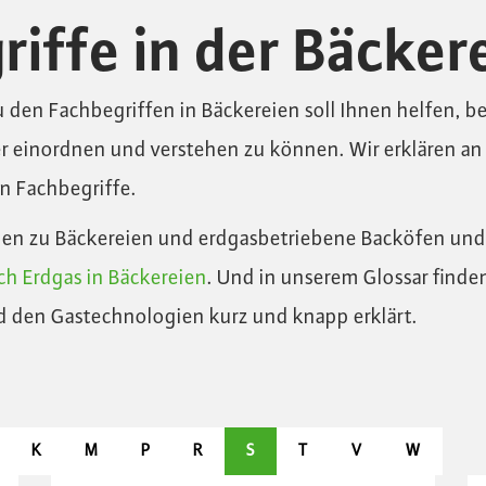
iffe in der Bäcker
u den Fachbegriffen in Bäckereien soll Ihnen helfen, b
 einordnen und verstehen zu können. Wir erklären an d
n Fachbegriffe.
onen zu Bäckereien und erdgasbetriebene Backöfen un
h Erdgas in Bäckereien
. Und in unserem Glossar finden
d den Gastechnologien kurz und knapp erklärt.
K
M
P
R
S
T
V
W