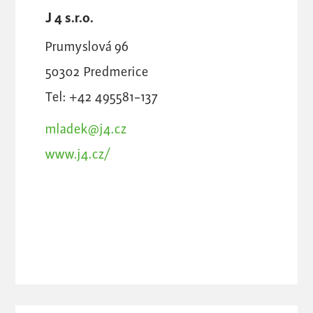
J 4 s.r.o.
Prumyslová 96
50302
Predmerice
Tel: +42 495581-137
mladek@j4.cz
www.j4.cz/