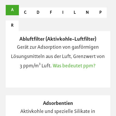
A
C
D
F
I
L
N
P
R
Abluftfilter (Aktivkohle-Luftfilter)
Gerät zur Adsorption von gasförmigen
Lösungsmitteln aus der Luft, Grenzwert von
3 ppm/m³ Luft.
Was bedeutet ppm?
Adsorbentien
Aktivkohle und spezielle Silikate in