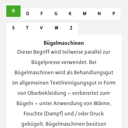
B
D
F
G
K
M
N
P
S
T
V
W
Z
Bügelmaschinen
Dieser Begriff wird teilweise parallel zur
Bügelpresse verwendet. Bei
Bügelmaschinen wird als Behandlungsgut
im allgemeinen Textilreinigungsgut in Form
von Oberbekleidung – vorbereitet zum
Bügeln – unter Anwendung von Wärme,
Feuchte (Dampf) und / oder Druck
gebügelt. Bügelmaschinen besitzen