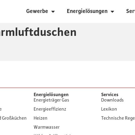
Gewerbe
Energielösungen
Ser
rmluftduschen
Energielösungen
Services
Energieträger Gas
Downloads
e
Energieeffizienz
Lexikon
d Großküchen
Heizen
Technische Reg
Warmwasser