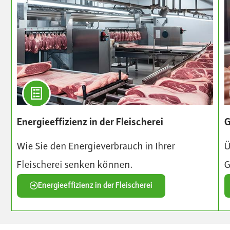
Energieeffizienz in der Fleischerei
G
Wie Sie den Energieverbrauch in Ihrer
Ü
Fleischerei senken können.
G
Energieeffizienz in der Fleischerei